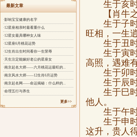
生于亥时，2
最新文章
【肖牛之
·影响宝宝健康的名字
生于子时，
·12星座相亲时最看重什么
旺相，一生
·12星女最具哪种女人味
生于丑时，
·12星座6月桃花运势
生于寅时，
·12生肖出生时间看你一生荣辱
·天生注定能嫁好老公的星座女
高照，遇难
·南京起名大师——六月桃花运最旺的...
生于卯时，
·南京风水大师——12生肖6月运势
生于辰时，
·南京起名网——命运揭秘：什么样的...
生于巳时，
·命理五行与养生
他人。
更多>>
生于午时，
生于申时，
这升，贵人