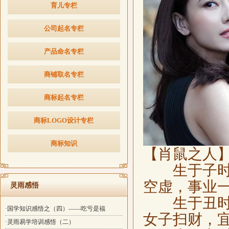
育儿专栏
公司起名专栏
产品命名专栏
商铺取名专栏
商标起名专栏
商标LOGO设计专栏
商标知识
【肖鼠之人
生于子时，2
空虚，事业
灵雨感悟
生于丑时，0
·国学知识感悟之（四）——吃亏是福
女子扫财，
·灵雨易学培训感悟（二）